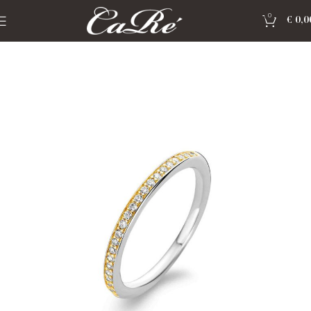
0
€
0,0
Home
»
Shop
»
Sieraden Ti Sento