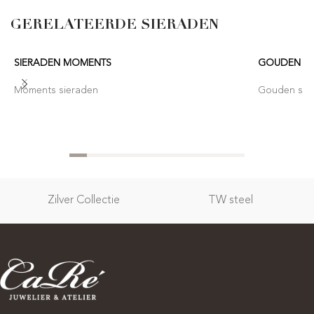
GERELATEERDE SIERADEN
SIERADEN MOMENTS
GOUDEN SI
Moments sieraden
Gouden sie
Zilver Collectie
TW steel