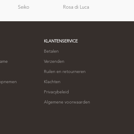
Relatie
Seiko
Rosa di Luca
geschenken
KLANTENSERVICE
Betalen
name
Verzenden
Ruilen en retourneren
 opnemen
Klachten
Privacybeleid
Algemene voorwaarden