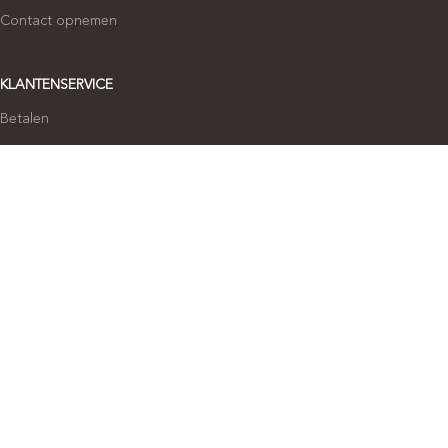
Contact opnemen
KLANTENSERVICE
Betalen
Verzenden
Ruilen en retourneren
Klachten
Privacybeleid
Algemene voorwaarden
CaRé Juwelier © 2025