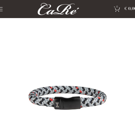
0
€
0,0
Home
»
Shop
»
Sieraden Aze Jewels