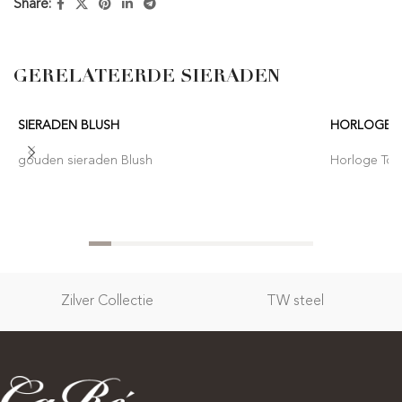
Share:
GERELATEERDE SIERADEN
SIERADEN BLUSH
HORLOGE T
gouden sieraden Blush
Horloge Tom
Zilver Collectie
TW steel