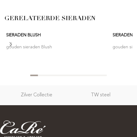
GERELATEERDE SIERADEN
SIERADEN BLUSH
SIERADEN 
gouden sieraden Blush
gouden sier
Zilver Collectie
TW steel