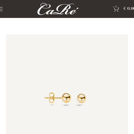
0
€
0,0
Home
»
Shop
»
Sieraden Blush