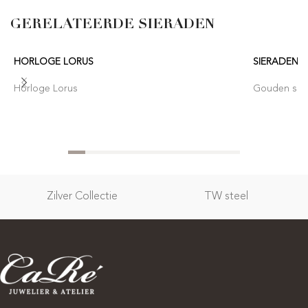
GERELATEERDE SIERADEN
HORLOGE LORUS
SIERADEN 
Horloge Lorus
Gouden sier
Zilver Collectie
TW steel