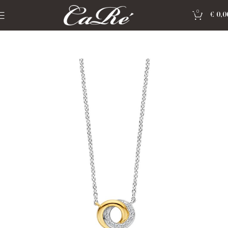
0
€
0,0
Home
»
Shop
»
Sieraden Ti Sento