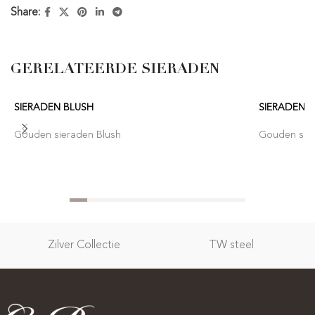
Share:
GERELATEERDE SIERADEN
SIERADEN BLUSH
SIERADEN 
Gouden sieraden Blush
Gouden sier
Zilver Collectie
TW steel