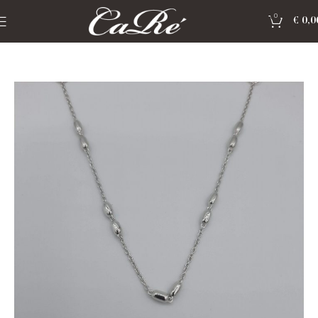
0
€
0,0
Home
»
Shop
»
Sieraden Moments