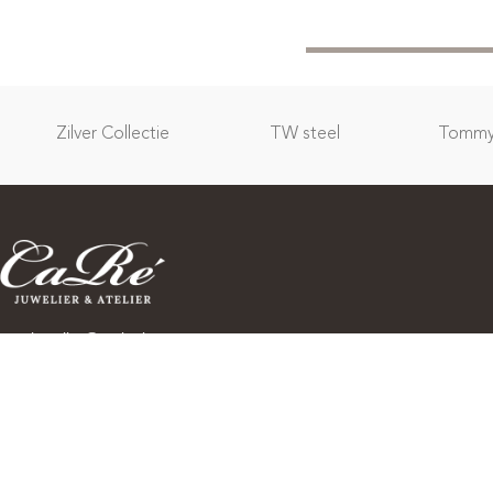
Zilver Collectie
TW steel
Tommy 
carejuwelier@outlook.com
+(31)35 525 8800
Wees als eerste op de hoogte van spannende nieuwe
collecties, speciale evenementen, openingen en nog veel
meer! Abonneer u op onze nieuwsbrief: