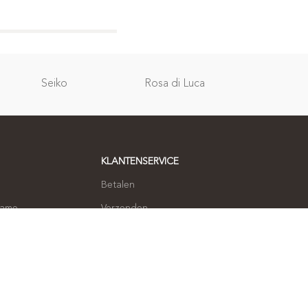
Relatie
Seiko
Rosa di Luca
geschenken
KLANTENSERVICE
Betalen
name
Verzenden
Ruilen en retourneren
 opnemen
Klachten
Privacybeleid
Algemene voorwaarden