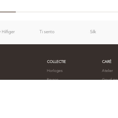
Hilfiger
Ti sento
Silk
COLLECTIE
CARÉ
Horloges
Atelier
Ringen
Goud in
Armbanden
Over ons
Oorbellen
Contact
Kettingen
Sieraden