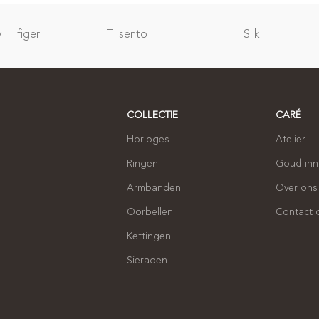
Hilfiger
Ti sento
Silk
COLLECTIE
CARÉ
Horloges
Atelier
Ringen
Goud in
Armbanden
Over ons
Oorbellen
Contact
Kettingen
Sieraden