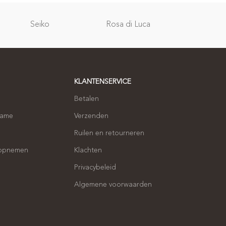
Relatie
Seiko
Rosa di Luca
geschenken
KLANTENSERVICE
Betalen
name
Verzenden
Ruilen en retourneren
 opnemen
Klachten
Privacybeleid
Algemene voorwaarden