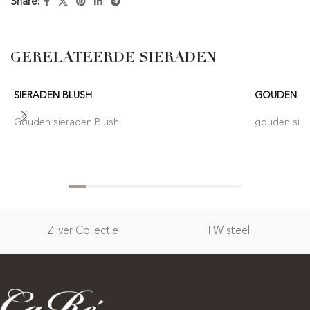
Share:
GERELATEERDE SIERADEN
SIERADEN BLUSH
GOUDEN SI
Gouden sieraden Blush
gouden sie
Zilver Collectie
TW steel