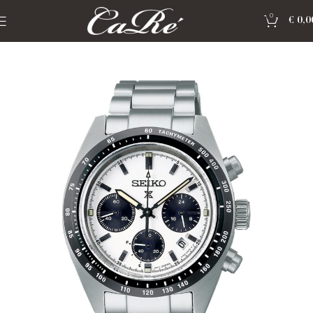
0
€
0,0
Home
»
Shop
»
Horloge seiko