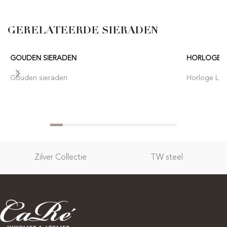
GERELATEERDE SIERADEN
GOUDEN SIERADEN
HORLOGE 
Gouden sieraden
Horloge Lor
Zilver Collectie
TW steel