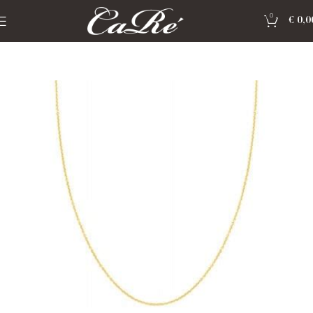
0
€
0,0
Home
»
Shop
»
Gouden sieraden Blush