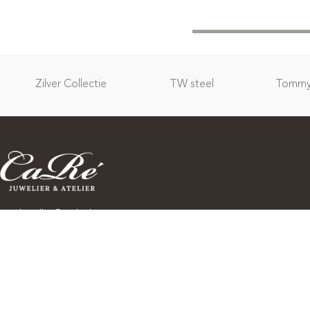
Zilver Collectie
TW steel
Tommy 
carejuwelier@outlook.com
+(31)35 525 8800
Wees als eerste op de hoogte van spannende nieuwe
collecties, speciale evenementen, openingen en nog veel
meer! Abonneer u op onze nieuwsbrief: