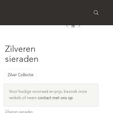
Over CaRé
Contact
Zilveren
sieraden
Zilver Collectie
Voor huidige voorraad en prijs, bezoek onze
winkels of neem
contact met ons op
Zilveren sieraden