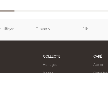
Hilfiger
Ti sento
Silk
COLLECTIE
CARÉ
Horloges
Atelier
Ringen
Goud in
Armbanden
Over ons
Oorbellen
Contact
Kettingen
Sieraden