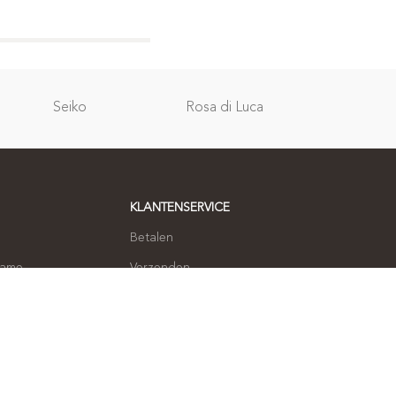
Relatie
Seiko
Rosa di Luca
geschenken
KLANTENSERVICE
Betalen
name
Verzenden
Ruilen en retourneren
 opnemen
Klachten
Privacybeleid
Algemene voorwaarden