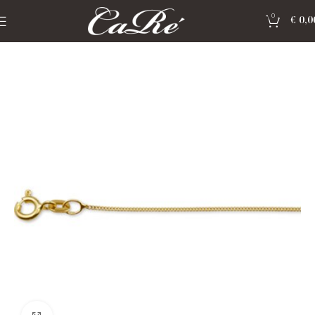
0
€
0,0
Home
»
Shop
»
Gouden sieraden