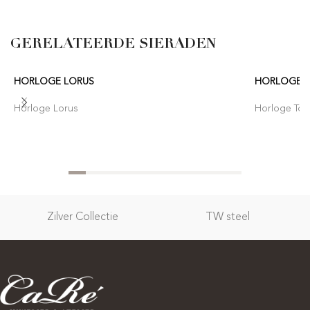
GERELATEERDE SIERADEN
HORLOGE LORUS
HORLOGE T
Horloge Lorus
Horloge Tom
Zilver Collectie
TW steel