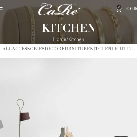
0
€
0,0
KITCHEN
Home
Kitchen
ALL
ACCESSORIES
DECOR
FURNITURE
KITCHEN
LIGHTING