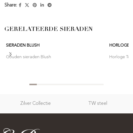
Share:
GERELATEERDE SIERADEN
SIERADEN BLUSH
HORLOGE T
Gouden sieraden Blush
Horloge Tom
Zilver Collectie
TW steel