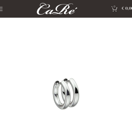
0
€
0,0
Home
»
Shop
»
ZILVEREN SIERADEN