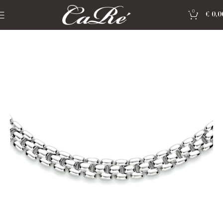
0
€
0,0
Home
»
Shop
»
Zilver Collectie