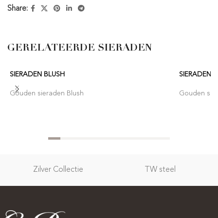
Share:
GERELATEERDE SIERADEN
SIERADEN BLUSH
SIERADEN 
Gouden sieraden Blush
Gouden sier
Zilver Collectie
TW steel