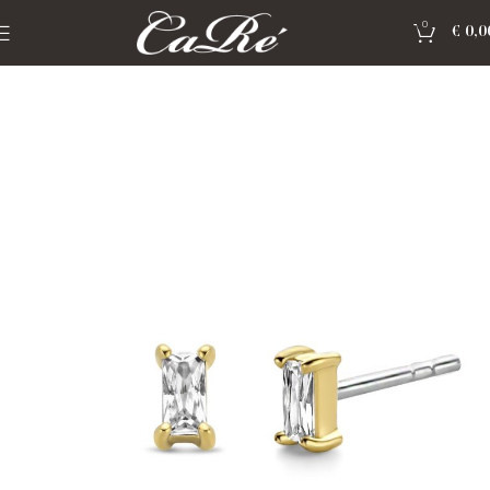
0
€
0,0
Home
»
Shop
»
Sieraden Ti Sento