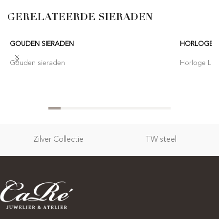
GERELATEERDE SIERADEN
GOUDEN SIERADEN
HORLOGE 
Gouden sieraden
Horloge Lor
Zilver Collectie
TW steel