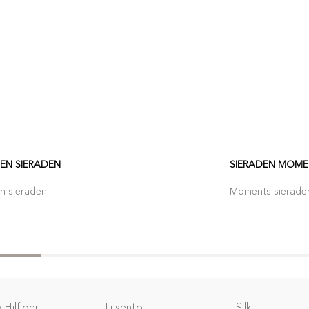
EN SIERADEN
SIERADEN MOME
n sieraden
Moments sierade
Hilfiger
Ti sento
Silk