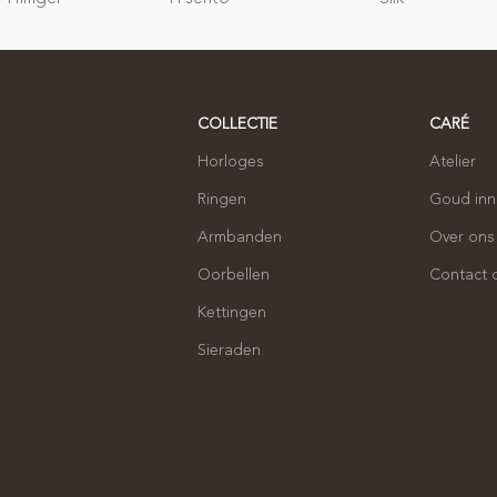
COLLECTIE
CARÉ
Horloges
Atelier
Ringen
Goud in
Armbanden
Over ons
Oorbellen
Contact
Kettingen
Sieraden