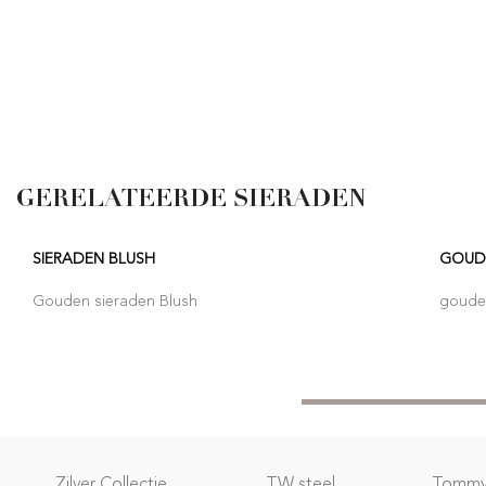
GERELATEERDE SIERADEN
SIERADEN BLUSH
GOUD
Gouden sieraden Blush
goude
Zilver Collectie
TW steel
Tommy 