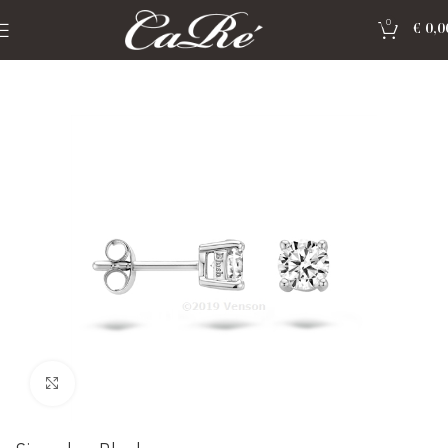
0
€
0,0
Home
»
Shop
»
Sieraden Blush
Click to enlarge