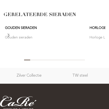
GERELATEERDE SIERADEN
GOUDEN SIERADEN
HORLOGE 
Gouden sieraden
Horloge Lor
Zilver Collectie
TW steel