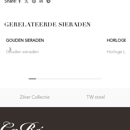
Share:
GERELATEERDE SIERADEN
GOUDEN SIERADEN
HORLOGE 
Gouden sieraden
Horloge Lor
Zilver Collectie
TW steel