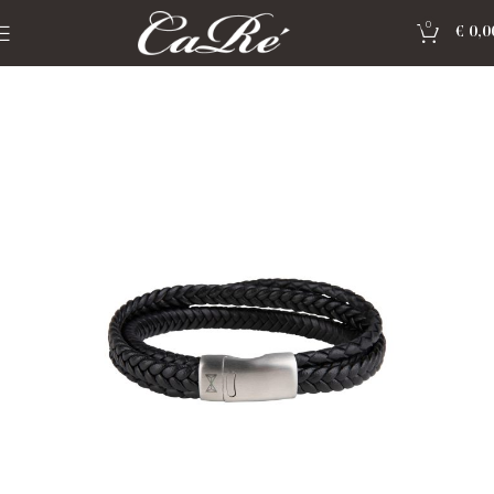
0
€
0,0
Home
»
Shop
»
Sieraden Aze Jewels