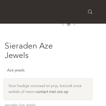
Over CaRé
Contact
Sieraden Aze
Jewels
Aze jewels
Voor huidige voorraad en prijs, bezoek onze
winkels of neem
contact met ons op
sieraden Aze Jewels