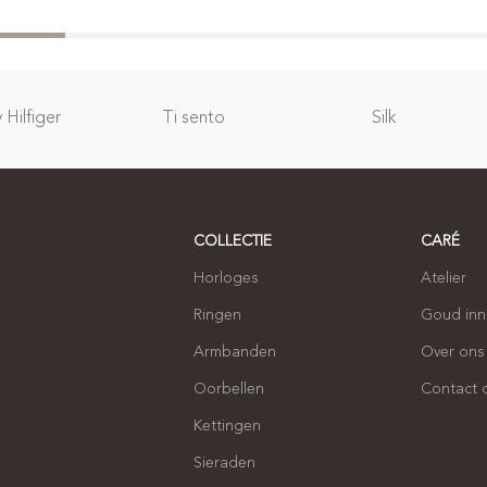
Hilfiger
Ti sento
Silk
COLLECTIE
CARÉ
Horloges
Atelier
Ringen
Goud in
Armbanden
Over ons
Oorbellen
Contact
Kettingen
Sieraden