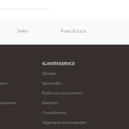
Relatie
Seiko
Rosa di Luca
geschenken
KLANTENSERVICE
Betalen
name
Verzenden
Ruilen en retourneren
 opnemen
Klachten
Privacybeleid
Algemene voorwaarden