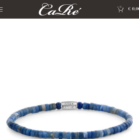
0
€
0,0
Home
»
Shop
»
Rebel & Rose sieraden