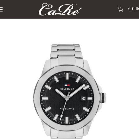
0
€
0,0
Home
»
Shop
»
Horloge Tommy Hilfiger