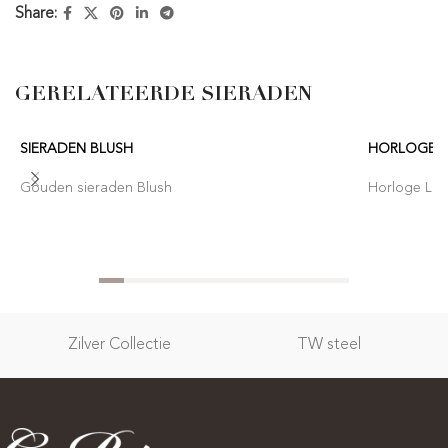
Share:
GERELATEERDE SIERADEN
SIERADEN BLUSH
HORLOGE 
Gouden sieraden Blush
Horloge Lor
Zilver Collectie
TW steel