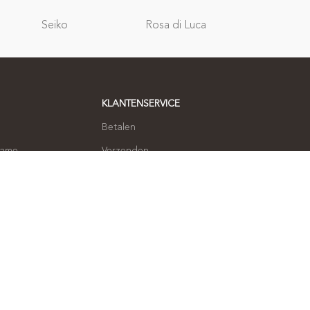
Relatie
Seiko
Rosa di Luca
geschenken
KLANTENSERVICE
Betalen
name
Verzenden
Ruilen en retourneren
 opnemen
Klachten
Privacybeleid
Algemene voorwaarden