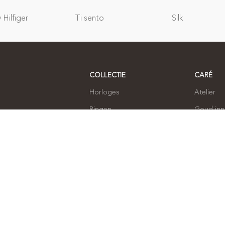
Hilfiger
Ti sento
Silk
COLLECTIE
CARÉ
Horloges
Atelier
Ringen
Goud in
Armbanden
Over ons
Oorbellen
Contact
Kettingen
Sieraden