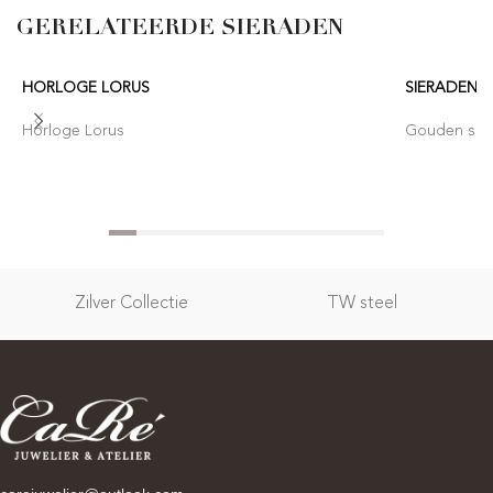
GERELATEERDE SIERADEN
HORLOGE LORUS
SIERADEN 
Horloge Lorus
Gouden sier
Zilver Collectie
TW steel