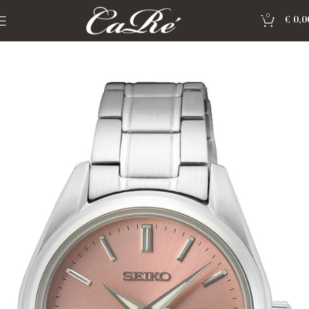
0
€
0,0
Home
»
Shop
»
Horloge Seiko