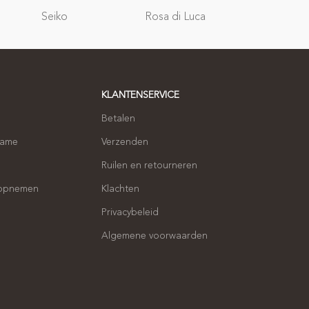
Relatie
Seiko
Rosa di Luca
geschenken
KLANTENSERVICE
Betalen
name
Verzenden
Ruilen en retourneren
 opnemen
Klachten
Privacybeleid
Algemene voorwaarden