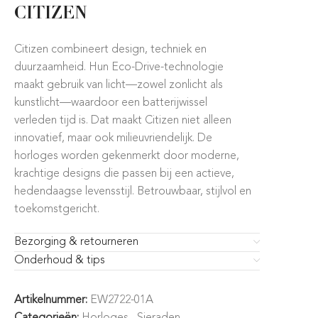
CITIZEN
Citizen combineert design, techniek en
duurzaamheid. Hun Eco-Drive-technologie
maakt gebruik van licht—zowel zonlicht als
kunstlicht—waardoor een batterijwissel
verleden tijd is. Dat maakt Citizen niet alleen
innovatief, maar ook milieuvriendelijk. De
horloges worden gekenmerkt door moderne,
krachtige designs die passen bij een actieve,
hedendaagse levensstijl. Betrouwbaar, stijlvol en
toekomstgericht.
Bezorging & retourneren
Onderhoud & tips
Artikelnummer:
EW2722-01A
Categorieën:
Horloges
,
Sieraden