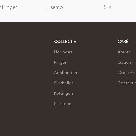
Hilfiger
Ti sento
Silk
COLLECTIE
CARÉ
Horloges
Atelier
Ringen
Goud in
Armbanden
Over ons
Oorbellen
Contact
Kettingen
Sieraden