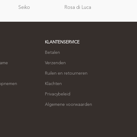
Relatie
Seiko
Rosa di Luca
geschenken
KLANTENSERVICE
Betalen
name
Verzenden
Ruilen en retourneren
 opnemen
Klachten
Privacybeleid
Algemene voorwaarden