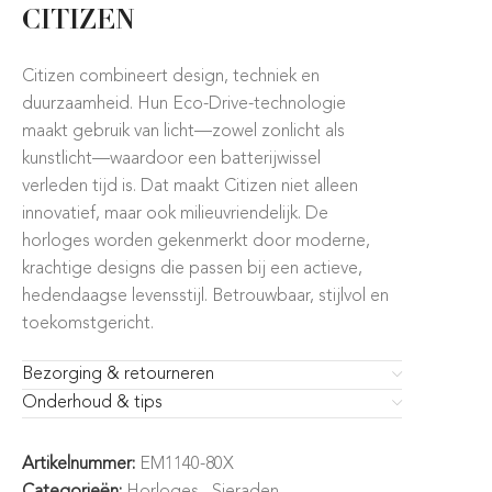
CITIZEN
Citizen combineert design, techniek en
duurzaamheid. Hun Eco-Drive-technologie
maakt gebruik van licht—zowel zonlicht als
kunstlicht—waardoor een batterijwissel
verleden tijd is. Dat maakt Citizen niet alleen
innovatief, maar ook milieuvriendelijk. De
horloges worden gekenmerkt door moderne,
krachtige designs die passen bij een actieve,
hedendaagse levensstijl. Betrouwbaar, stijlvol en
toekomstgericht.
Bezorging & retourneren
Onderhoud & tips
Artikelnummer:
EM1140-80X
Categorieën:
Horloges
,
Sieraden