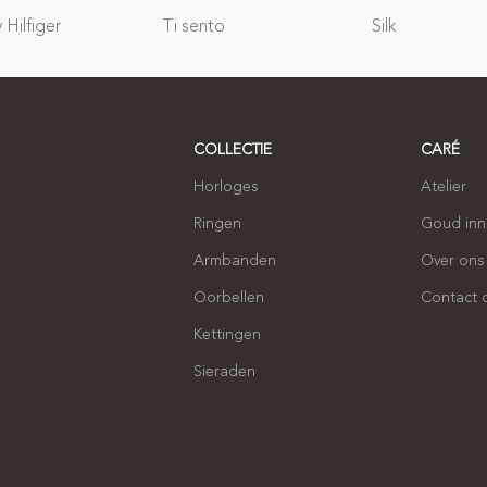
Hilfiger
Ti sento
Silk
COLLECTIE
CARÉ
Horloges
Atelier
Ringen
Goud in
Armbanden
Over ons
Oorbellen
Contact
Kettingen
Sieraden