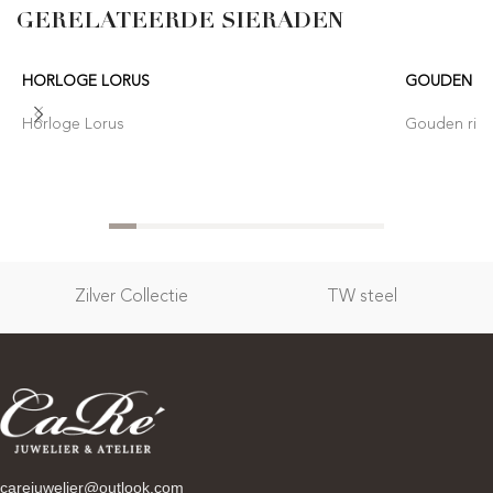
GERELATEERDE SIERADEN
HORLOGE LORUS
GOUDEN RI
Horloge Lorus
Gouden ring
Zilver Collectie
TW steel
carejuwelier@outlook.com