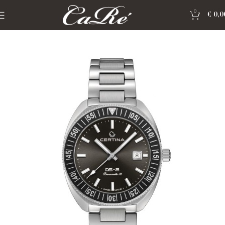
0
€
0,0
Home
»
Shop
»
horloge certina