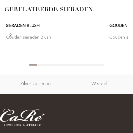
GERELATEERDE SIERADEN
SIERADEN BLUSH
GOUDEN SI
Gouden sieraden Blush
Gouden sie
Zilver Collectie
TW steel