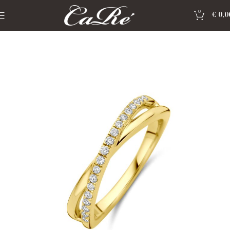
0
€
0,0
Home
»
Shop
»
Gouden sieraden lab-grown