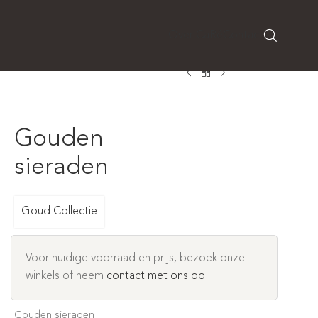
Over CaRé
Contact
Gouden
sieraden
Goud Collectie
Voor huidige voorraad en prijs, bezoek onze
winkels of neem
contact met ons op
Gouden sieraden