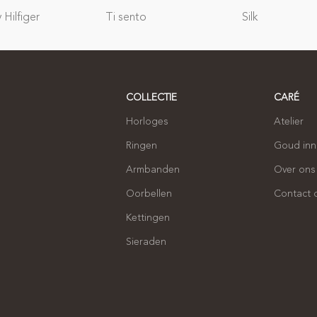
Hilfiger
Ti sento
Silk
COLLECTIE
CARÉ
Horloges
Atelier
Ringen
Goud in
Armbanden
Over ons
Oorbellen
Contact
Kettingen
Sieraden