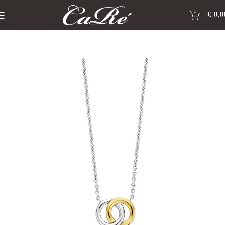
0
€
0,0
Home
»
Shop
»
Sieraden Ti Sento