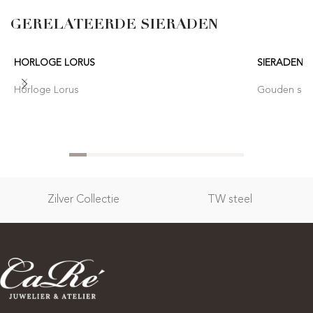
GERELATEERDE SIERADEN
HORLOGE LORUS
SIERADEN 
Horloge Lorus
Gouden sier
Zilver Collectie
TW steel