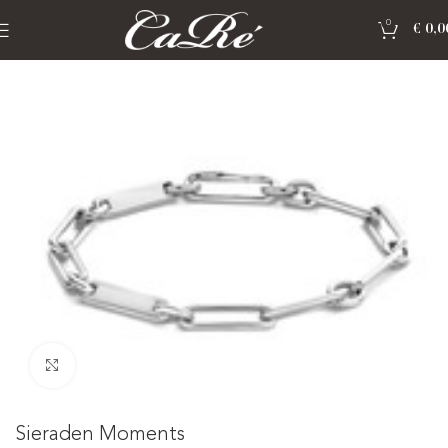
0
€
0,0
Home
»
Shop
»
Sieraden Moments
Click to enlarge
Sieraden Moments