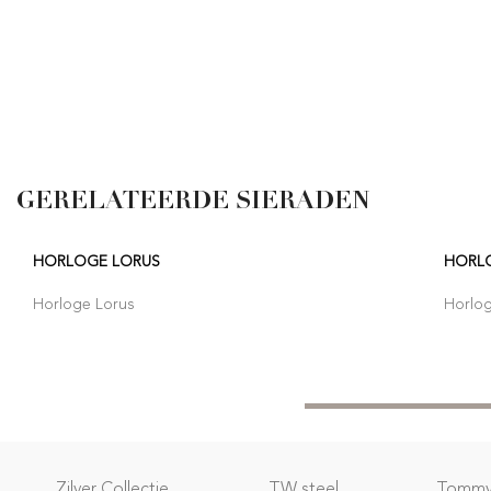
GERELATEERDE SIERADEN
HORLOGE LORUS
HORLO
Horloge Lorus
Horlog
Zilver Collectie
TW steel
Tommy 