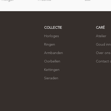
COLLECTIE
CARÉ
Horloges
Atelier
Ringen
Goud in
Armbanden
Over ons
Oorbellen
Contact
Kettingen
Sieraden