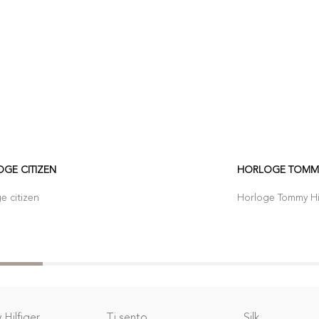
GE CITIZEN
HORLOGE TOMMY
e citizen
Horloge Tommy Hil
Hilfiger
Ti sento
Silk