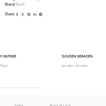
Brand:
Blush
Share:
 HILFIGER
GOUDEN SIERADEN
figer
gouden sieraden
Relatie
Seiko
Rosa di Luca