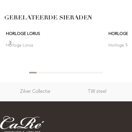
GERELATEERDE SIERADEN
HORLOGE LORUS
HORLOGE T
Horloge Lorus
Horloge Tom
Zilver Collectie
TW steel