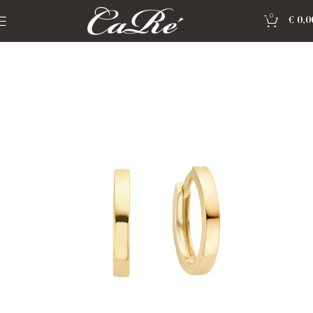
0
€
0,0
Home
»
Shop
»
sieraden Blush