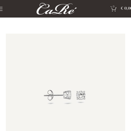
0
€
0,0
Home
»
Shop
»
Sieraden Blush