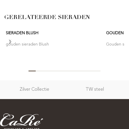
GERELATEERDE SIERADEN
SIERADEN BLUSH
GOUDEN SI
gouden sieraden Blush
Gouden sie
Zilver Collectie
TW steel