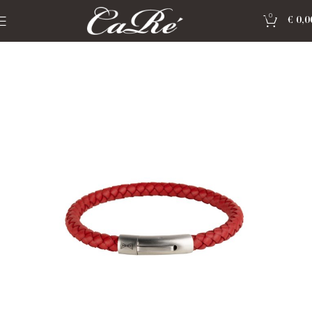
0
€
0,0
Home
»
Shop
»
Sieraden Aze Jewels