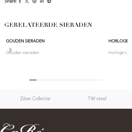
Share:
GERELATEERDE SIERADEN
GOUDEN SIERADEN
HORLOGE 
Gouden sieraden
Horloge Lor
Zilver Collectie
TW steel