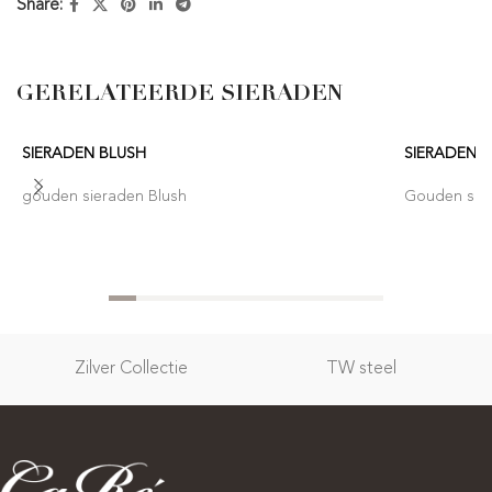
Share:
GERELATEERDE SIERADEN
SIERADEN BLUSH
SIERADEN 
gouden sieraden Blush
Gouden sier
Zilver Collectie
TW steel