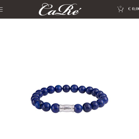
0
€
0,0
Home
»
Shop
»
Sieraden Aze Jewels