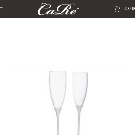
0
€
0,0
Home
»
Shop
»
Relatie geschenken