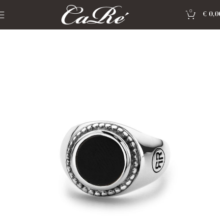
0
€
0,0
Home
»
Shop
»
Rebel & Rose sieraden