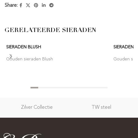
Share:
GERELATEERDE SIERADEN
SIERADEN BLUSH
SIERADEN 
Gouden sieraden Blush
Gouden sier
Zilver Collectie
TW steel