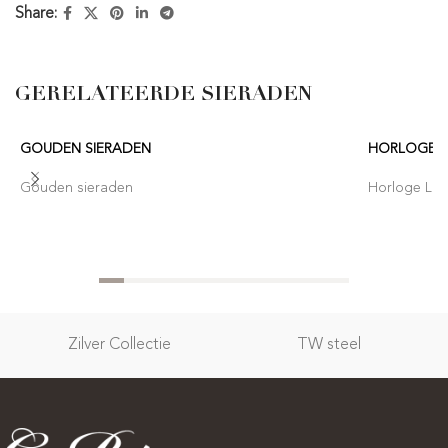
Share:
GERELATEERDE SIERADEN
GOUDEN SIERADEN
HORLOGE 
Gouden sieraden
Horloge Lor
Zilver Collectie
TW steel