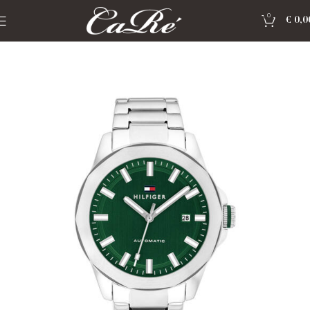
0
€
0,0
Home
»
Shop
»
Horloge Tommy Hilfiger