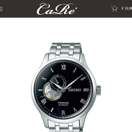
0
€
0,0
Home
»
Shop
»
Horloge seiko