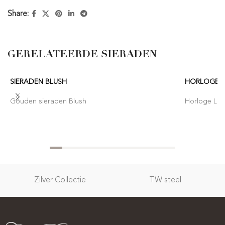
Share:
GERELATEERDE SIERADEN
SIERADEN BLUSH
HORLOGE 
Gouden sieraden Blush
Horloge Lor
Zilver Collectie
TW steel