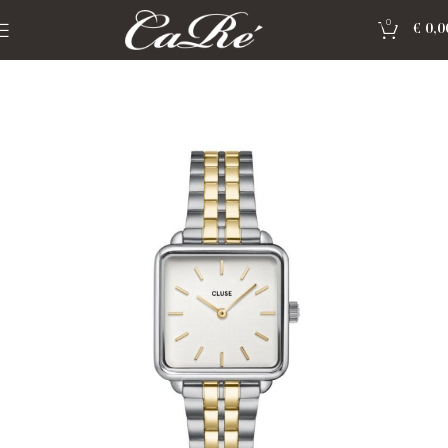
0
€
0,0
Home
»
Shop
»
Horloge Cluse