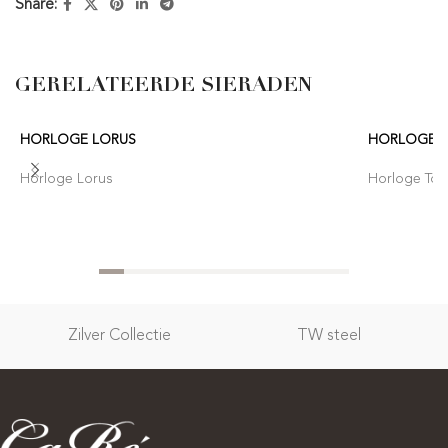
Share:
GERELATEERDE SIERADEN
HORLOGE LORUS
HORLOGE T
Horloge Lorus
Horloge Tom
Zilver Collectie
TW steel