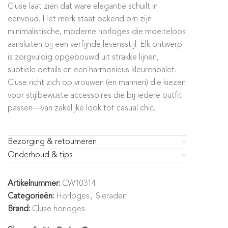
Cluse laat zien dat ware elegantie schuilt in
eenvoud. Het merk staat bekend om zijn
minimalistische, moderne horloges die moeiteloos
aansluiten bij een verfijnde levensstijl. Elk ontwerp
is zorgvuldig opgebouwd uit strakke lijnen,
subtiele details en een harmonieus kleurenpalet.
Cluse richt zich op vrouwen (en mannen) die kiezen
voor stijlbewuste accessoires die bij iedere outfit
passen—van zakelijke look tot casual chic.
Bezorging & retourneren
Onderhoud & tips
Artikelnummer:
CW10314
Categorieën:
Horloges
,
Sieraden
Brand:
Cluse horloges