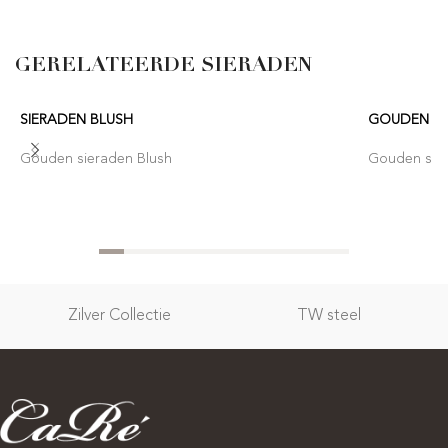
GERELATEERDE SIERADEN
SIERADEN BLUSH
GOUDEN SI
Gouden sieraden Blush
Gouden sie
Zilver Collectie
TW steel