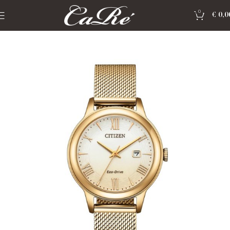
0
€
0,0
Home
»
Shop
»
Horloge citizen