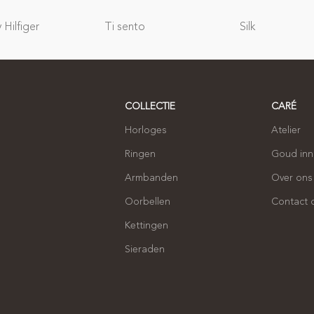
Hilfiger
Ti sento
Silk
COLLECTIE
CARÉ
Horloges
Atelier
Ringen
Goud in
Armbanden
Over ons
Oorbellen
Contact
Kettingen
Sieraden