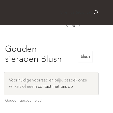
Over CaRé
Contact
Gouden
Blush
sieraden Blush
Voor huidige voorraad en prijs, bezoek onze
winkels of neem
contact met ons op
Gouden sieraden Blush