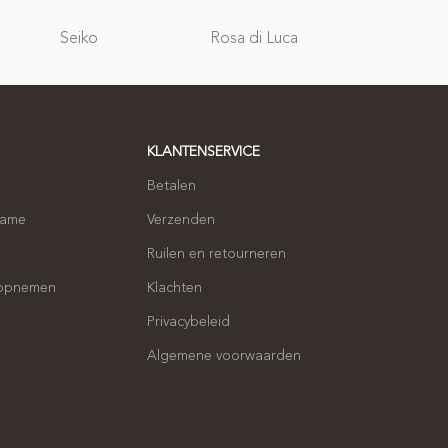
Relatie
Seiko
Rosa di Luca
geschenken
KLANTENSERVICE
Betalen
name
Verzenden
Ruilen en retourneren
 opnemen
Klachten
Privacybeleid
Algemene voorwaarden