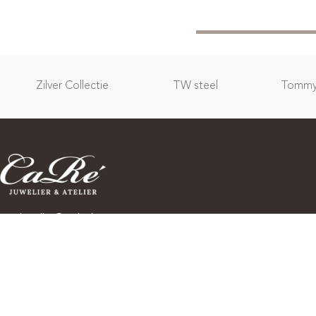
Zilver Collectie
TW steel
Tommy 
carejuwelier@outlook.com
+(31)35 525 8800
Wees als eerste op de hoogte van spannende nieuwe
collecties, speciale evenementen, openingen en nog veel
meer! Abonneer u op onze nieuwsbrief: