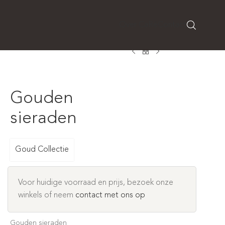
Over CaRé
Contact
Gouden
sieraden
Goud Collectie
Voor huidige voorraad en prijs, bezoek onze
winkels of neem
contact met ons op
Gouden sieraden