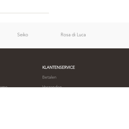
Relatie
Seiko
Rosa di Luca
geschenken
KLANTENSERVICE
Betalen
name
Verzenden
Ruilen en retourneren
 opnemen
Klachten
Privacybeleid
Algemene voorwaarden