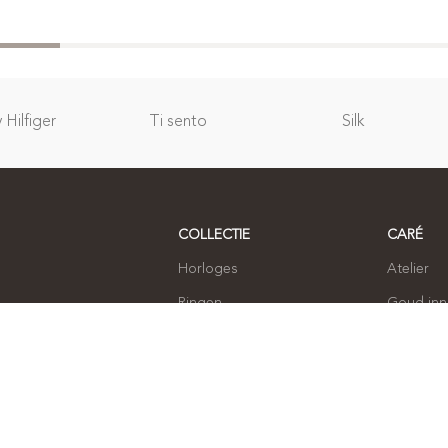
Hilfiger
Ti sento
Silk
COLLECTIE
CARÉ
Horloges
Atelier
Ringen
Goud in
Armbanden
Over ons
Oorbellen
Contact
Kettingen
Sieraden