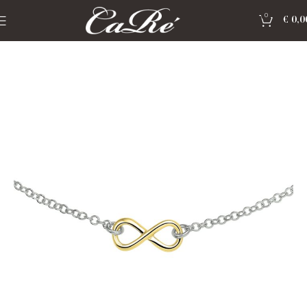
0
€
0,0
Home
»
Shop
»
Double SIERADEN