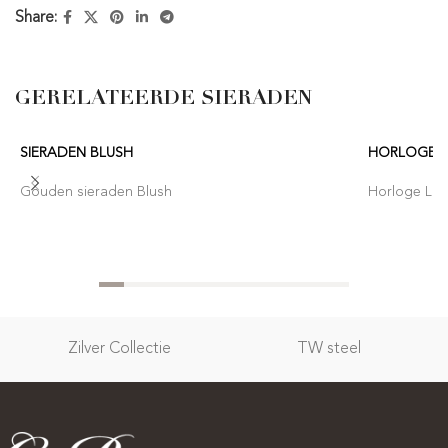
Share:
GERELATEERDE SIERADEN
SIERADEN BLUSH
HORLOGE 
Gouden sieraden Blush
Horloge Lor
Zilver Collectie
TW steel