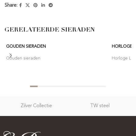
Share:
GERELATEERDE SIERADEN
GOUDEN SIERADEN
HORLOGE 
Gouden sieraden
Horloge Lor
Zilver Collectie
TW steel