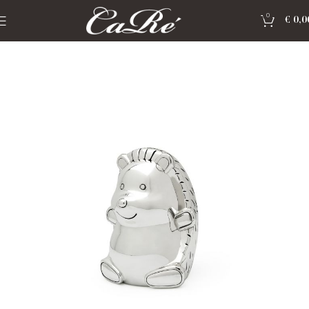
0
€
0,0
Home
»
Shop
»
Geboorte geschenken