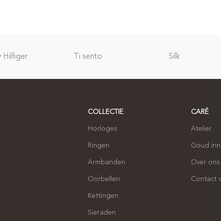
Hilfiger
Ti sento
Silk
COLLECTIE
CARÉ
Horloges
Atelier
Ringen
Goud in
Armbanden
Over ons
Oorbellen
Contact
Kettingen
Sieraden