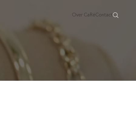
Over CaRé
Contact