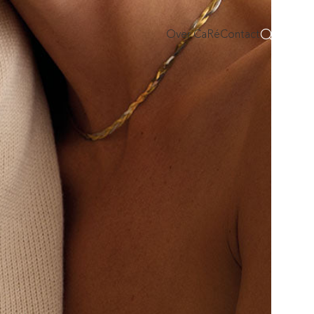
Over CaRé
Contact