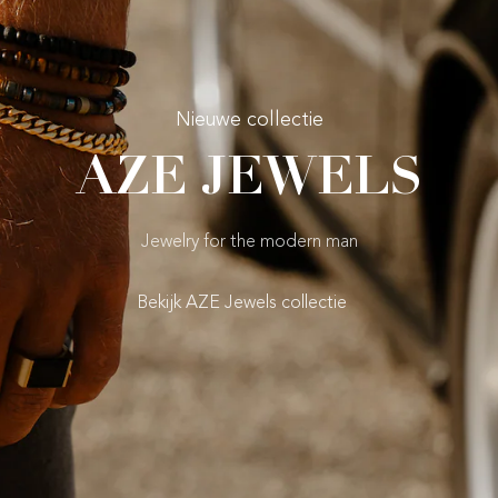
Nieuwe collectie
AZE JEWELS
Jewelry for the modern man
Bekijk AZE Jewels collectie