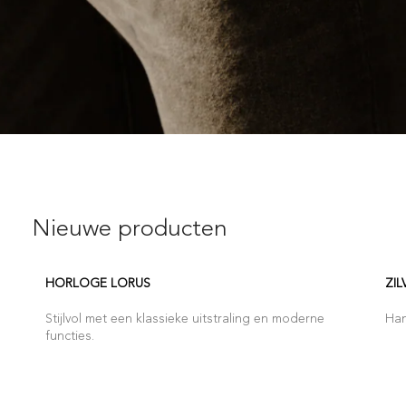
Nieuwe producten
HORLOGE LORUS
ZIL
Stijlvol met een klassieke uitstraling en moderne
Han
functies.