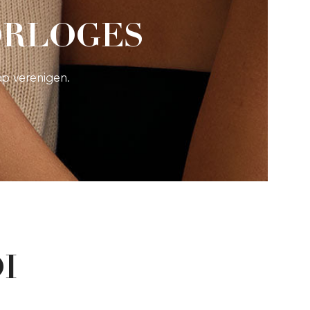
ORLOGES
ap verenigen.
I