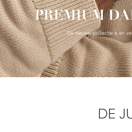
PREMIUM DA
De nieuwe collectie is er: 
DE J