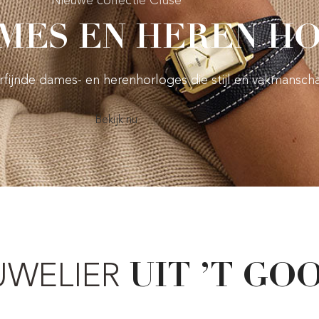
Nieuwe collectie Cluse
MES EN HEREN H
verfijnde dames- en herenhorloges die stijl en vakmansch
Bekijk nu
UWELIER
UIT ’T GOO